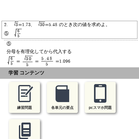
2.
=1.73,
=5.48 のとき次の値を求めよ。
3
30
6
⑤
5
⑤
分母を有理化してから代入する
5.48
30
6
=
=
=1.096
5
5
5
学習 コンテンツ
練習問題
各単元の要点
pcスマホ問題