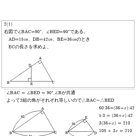
2(1)
右図で∠BAC=90°、∠BED=90°である。
AD=18㎝、DB=42㎝、BE=36㎝のとき
ECの長さを求めよ。
A
D
C
B
E
∠BAC = ∠BED = 90°,∠Bが共通
よって2組の角がそれぞれ等しいので△BAC∽△BED
60:36=(36+x):42
A
5:3 = (36+x):42
60
E
3(36+x) = 210
36
108 + 3x = 210
C
B
B
D