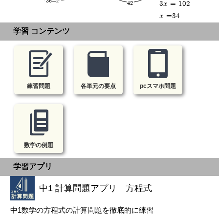
36+x
3x = 102
42
x =34
学習 コンテンツ
練習問題
各単元の要点
pcスマホ問題
数学の例題
学習アプリ
中1 計算問題アプリ 方程式
中1数学の方程式の計算問題を徹底的に練習