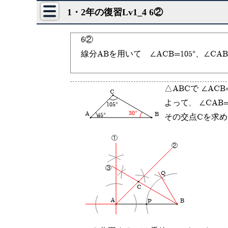
1・2年の復習Lv1_4 6②
6②
線分ABを用いて ∠ACB=105°、∠CA
△ABCで ∠ACB=
C
よって, ∠CAB
105°
30°
A
B
45°
その交点Cを求め
①
②
③
Q
C
A
B
P