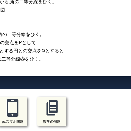
ってから,角の二等分線をひく。
作図
,角の二等分線をひく。
との交点をPとして
心とする円との交点をQとすると
°の二等分線③をひく。
pcスマホ問題
数学の例題