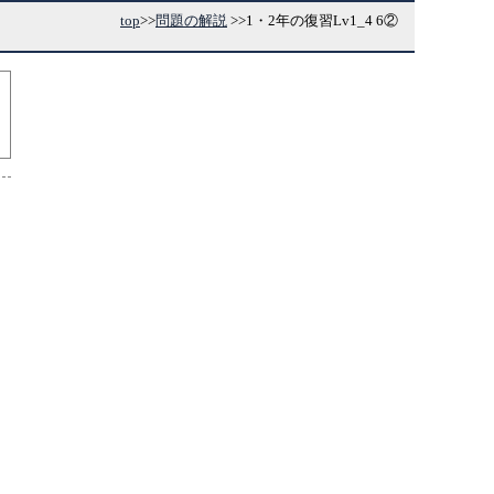
top
>>
問題の解説
>>
1・2年の復習Lv1_4 6②