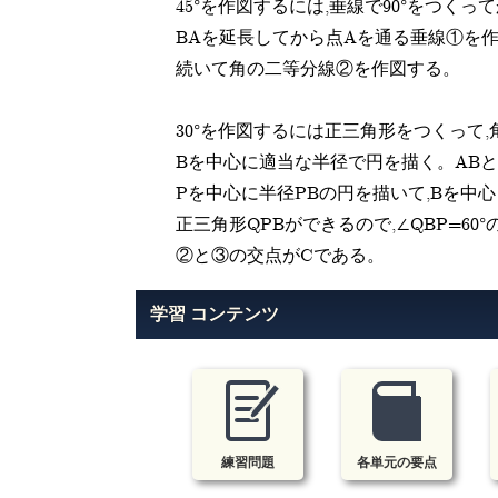
45°を作図するには,垂線で90°をつく
BAを延長してから点Aを通る垂線①を
続いて角の二等分線②を作図する。
30°を作図するには正三角形をつくって
Bを中心に適当な半径で円を描く。AB
Pを中心に半径PBの円を描いて,Bを中
正三角形QPBができるので,∠QBP=60
②と③の交点がCである。
学習 コンテンツ
練習問題
各単元の要点