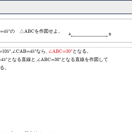
B=45°の △ABCを作図せよ。
A
B
105°,∠CAB=45°なら,
∠ABC=30°
となる。
=45°となる直線と,∠ABC=30°となる直線を作図して
る。