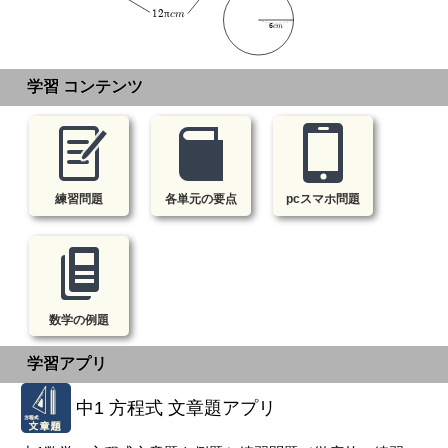
12πcm
6cm
学習 コンテンツ
練習問題
各単元の要点
pcスマホ問題
数学の例題
学習アプリ
中1 方程式 文章題アプリ