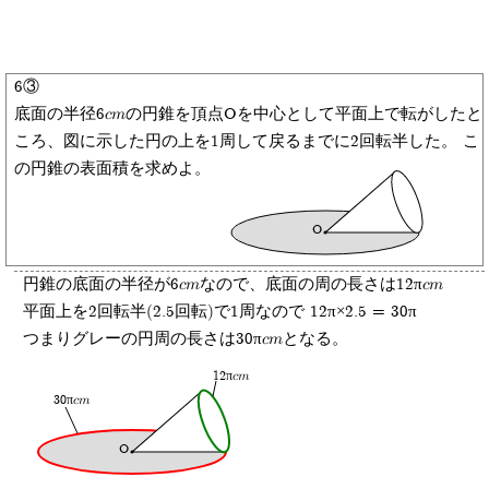
6③
底面の半径6cmの円錐を頂点Oを中心として平面上で転がしたと
ころ、図に示した円の上を1周して戻るまでに2回転半した。 こ
の円錐の表面積を求めよ。
O
円錐の底面の半径が6cmなので、底面の周の長さは12πcm
平面上を2回転半(2.5回転)で1周なので 12π×2.5 = 30π
つまりグレーの円周の長さは30πcmとなる。
12πcm
30πcm
O