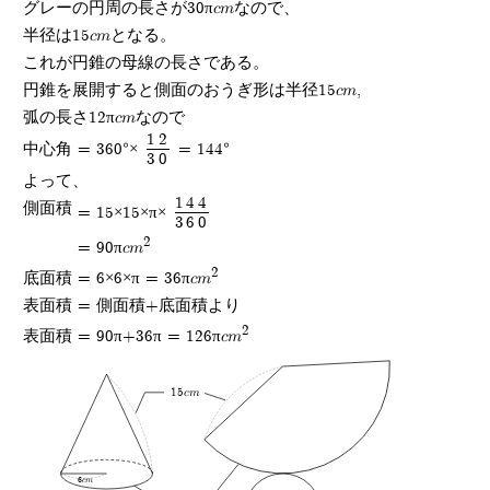
グレーの円周の長さが30πcmなので、
半径は15cmとなる。
これが円錐の母線の長さである。
円錐を展開すると側面のおうぎ形は半径15cm,
弧の長さ12πcmなので
12
中心角 = 360°×
= 144°
30
よって、
144
側面積
= 15×15×π×
360
2
= 90πcm
2
底面積 = 6×6×π = 36πcm
表面積 = 側面積+底面積より
2
表面積 = 90π+36π = 126πcm
15cm
6cm