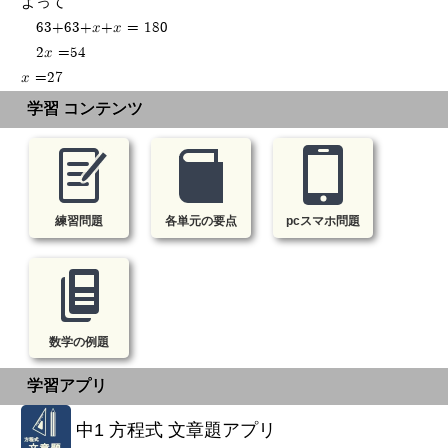
よって
63+63+x+x = 180
2x =54
x =27
学習 コンテンツ
練習問題
各単元の要点
pcスマホ問題
数学の例題
学習アプリ
中1 方程式 文章題アプリ