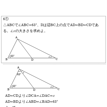
6①
△ABCで∠ABC=63°、Dは辺BC上の点でAD=BD=CDであ
る。∠xの大きさを求めよ。
A
63°
x
C
B
D
A
x
63°
63°
x
C
B
D
AD=CDより∠DCA=∠DAC=x
AD=BDより∠ABD=∠BAD=63°