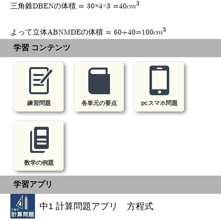
3
三角錐DBENの体積 = 30×4÷3 =40cm
3
よって立体ABNMDEの体積 = 60+40=100cm
学習 コンテンツ
練習問題
各単元の要点
pcスマホ問題
数学の例題
学習アプリ
中1 計算問題アプリ 方程式