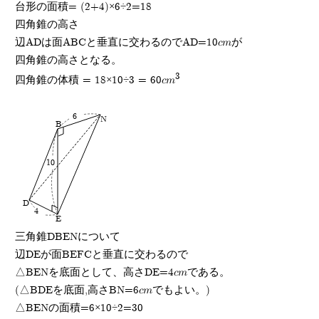
台形の面積= (2+4)×6÷2=18
四角錐の高さ
辺ADは面ABCと垂直に交わるのでAD=10cmが
四角錐の高さとなる。
3
四角錐の体積 = 18×10÷3 = 60cm
6
N
B
10
D
4
E
三角錐DBENについて
辺DEが面BEFCと垂直に交わるので
△BENを底面として、高さDE=4cmである。
(△BDEを底面,高さBN=6cmでもよい。)
△BENの面積=6×10÷2=30