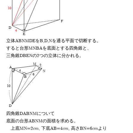
10
F
D
4
E
立体ABNMDEをB,D,Nを通る平面で切断する。
すると台形MNBAを底面とする四角錐と、
三角錐DBENの2つの立体に分かれる。
M
2
A
4
N
6
B
10
D
四角錐DABNMについて
底面の台形ABNMの面積を求める。
上底MN=2cm, 下底AB=4cm, 高さBN=6cmより