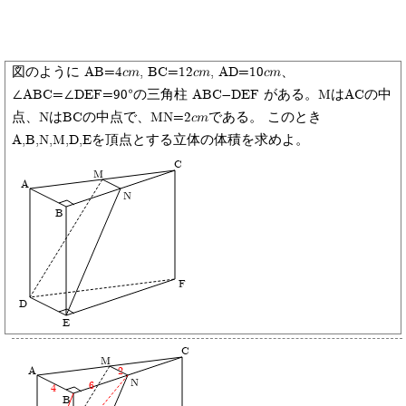
図のように AB=4cm, BC=12cm, AD=10cm、
∠ABC=∠DEF=90°の三角柱 ABC-DEF がある。MはACの中
点、NはBCの中点で、MN=2cmである。 このとき
A,B,N,M,D,Eを頂点とする立体の体積を求めよ。
C
M
A
N
B
F
D
E
C
M
A
2
N
6
4
B