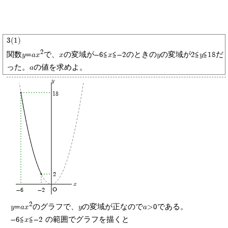
3(1)
2
関数y=ax
で、xの変域が-6≦x≦-2のときのyの変域が2≦y≦18だ
った。aの値を求めよ。
y
18
2
x
O
-6
-2
2
y=ax
のグラフで、yの変域が正なのでa>0である。
-6≦x≦-2 の範囲でグラフを描くと