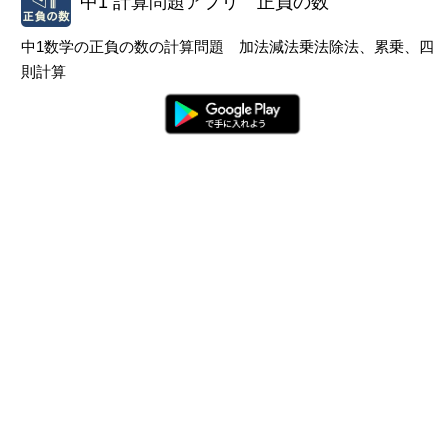
中1 計算問題アプリ 正負の数
中1数学の正負の数の計算問題 加法減法乗法除法、累乗、四
則計算