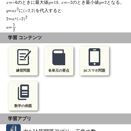
x=-6のときに最大値y=18, x=-2のとき最小値y=2となる。
2
y=ax
に(-2,2)を代入すると
2
2=a×(-2)
1
a=
2
学習 コンテンツ
練習問題
各単元の要点
pcスマホ問題
数学の例題
学習アプリ