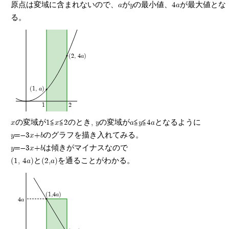
原点は変域に含まれないので、aがyの最小値、4aが最大値とな
る。
(2, 4a)
(1, a)
1
2
xの変域が1≦x≦2のとき, yの変域がa≦y≦4aとなるように
y=-3x+bのグラフを描き入れてみる。
y=-3x+bは傾きがマイナスなので
(1, 4a)と(2,a)を通ることがわかる。
(1,4a)
4a