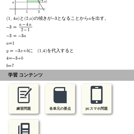
(2,a)
a
1
2
(1, 4a)と(2,a)の傾きが-3となることからaを出す。
a-4a
-3 =
2-1
-3 = -3a
a=1
y = -3x+bに (1,4)を代入すると
4=-3+b
b=7
学習 コンテンツ
練習問題
各単元の要点
pcスマホ問題