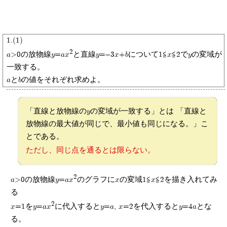
1.(1)
2
a>0の放物線y=ax
と直線y=-3x+bについて1≦x≦2でyの変域が
一致する。
aとbの値をそれぞれ求めよ。
「直線と放物線のyの変域が一致する」とは 「直線と
放物線の最大値が同じで、最小値も同じになる。」こ
とである。
ただし、同じ点を通るとは限らない。
2
a>0の放物線y=ax
のグラフにxの変域1≦x≦2を描き入れてみ
る
2
x=1をy=ax
に代入するとy=a, x=2を代入するとy=4aとな
る。