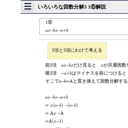
いろいろな因数分解3 1⑥解説
1⑥
ax-bx-a+b
2項と2項にわけて考える
前2項 ax-bxだけ見ると xが共通因数な
後2項 -a+bはマイナスを前につけると 
そこでa-b=Aと置き換えて因数分解する
ax-bx-a+b
= x(a-b) -(a-b)
= Ax -A
=A(x-1)