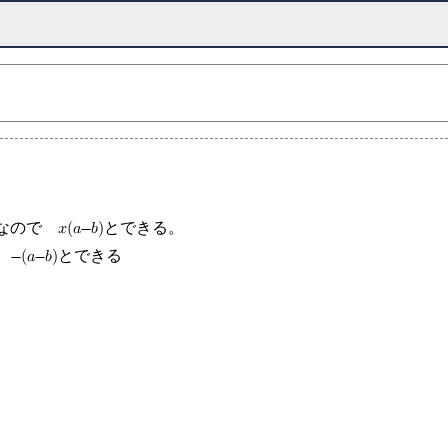
ので x(a-b)とできる。
-(a-b)とできる