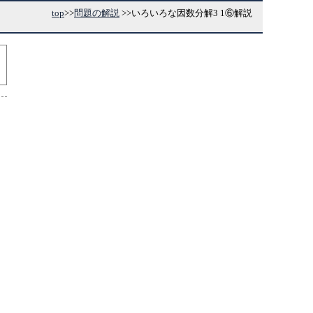
top
>>
問題の解説
>>
いろいろな因数分解3 1⑥解説