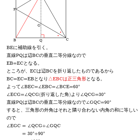
F
G
C
B
Q
BEに補助線を引く。
直線PQは辺BCの垂直二等分線なので
EB=ECとなる。
ところが、ECは辺BCを折り返したものであるから
BC=EC=EBとなり
△EBCは正三角形
となる。
よって∠BEC=∠EBC=∠BCE=60°
∠ECG=∠QCG(折り返した角)より∠QCG=30°
直線PQは辺BCの垂直二等分線なので∠GQC=90°
すると、三角形の外角はそれと隣り合わない内角の和に等しい
ので
∠EGC
= ∠QCG+∠GQC
= 30°+90°