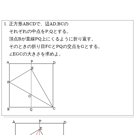
1.
正方形ABCDで、辺AD,BCの
それぞれの中点をP,Qとする。
頂点Bが直線PQ上にくるように折り返す。
そのときの折り目FCとPQの交点をGとする。
∠EGCの大きさを求めよ。
P
A
D
E
F
G
C
B
Q
P
A
D
E