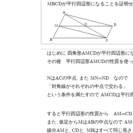
MBCDが平行四辺形になることを証明
A
N
D
M
B
C
はじめに 四角形AMCDが平行四辺形に
その後 平行四辺形AMCDの性質を使
NはACの中点, また MN=ND なので
「対角線がそれぞれの中点で交わる」
という条件を満たすので AMCDは平行
すると平行四辺形の性質から AM=CD
また, 仮定からMはABの中点なので AM
線分AMと, CDと, MBはすべて同じ長