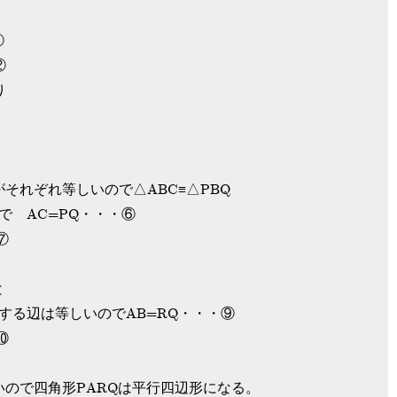
①
②
り
それぞれ等しいので△ABC≡△PBQ
で AC=PQ・・・⑥
⑦
と
応する辺は等しいのでAB=RQ・・・⑨
⑩
いので四角形PARQは平行四辺形になる。