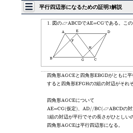
平行四辺形になるための証明3解説
1. 図の
ABCDでAE=CGである。
E
A
D
F
H
B
C
G
四角形AGCEと四角形EBGDがともに
すると四角形EFGHの2組の対辺がそれ
四角形AGCEについて
AE=CG(仮定)、AD//BC(
ABCDの対
1組の対辺が平行でその長さがひとしい
四角形AGCEは平行四辺形になる。