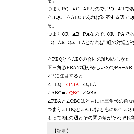
る。
つまりPQ=AC=ARなので, PQ=ARで
△BQC=△ABCであれば対応する辺でQ
る。
つまりQR=AB=PAなので, QR=PAで
PQ=AR, QR=PAとなれば2組の対
△PBQと△ABCの合同の証明のしかた
正三角形PBAの辺が等しいのでPB=AB,
∠Bに注目すると
∠PBQ=
∠PBA
-∠QBA,
∠ABC=
∠QBC
-∠QBA
∠PBAと∠QBCはともに正三角形の角なの
つまり∠PBQと∠ABCはともに60°-∠
よって2組の辺とその間の角がそれぞれ等
【証明】