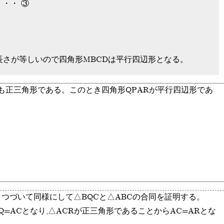
・・・ ③
長さが等しいので四角形MBCDは平行四辺形となる。
はいずれも正三角形である。このとき四角形QPARが平行四辺形であ
。つづいて同様にして△BQCと△ABCの合同を証明する。
PQ=ACとなり,△ACRが正三角形であることからAC=ARとな