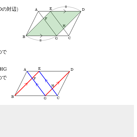
Dの対辺)
E
A
D
F
H
B
C
G
ので
HG
E
A
D
ので
F
H
B
C
G