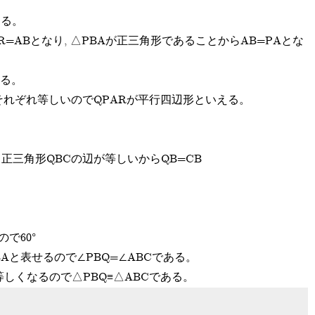
ある。
R=ABとなり, △PBAが正三角形であることからAB=PAとな
ある。
辺がそれぞれ等しいのでQPARが平行四辺形といえる。
 正三角形QBCの辺が等しいからQB=CB
で60°
QBAと表せるので∠PBQ=∠ABCである。
しくなるので△PBQ≡△ABCである。