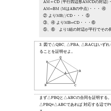
AM＝CD (平行四辺形AMCDの対辺)
AM=BM (MはABの中点)・・・ ④
② よりMB//CD・・・ ⑤
③、④ よりMB=CD・・・⑥
⑤、⑥ より1組の対辺が平行でその
3. 図で△QBC, △PBA, △RAC
ることを証明せよ。
Q
P
R
A
B
C
まず△PBQと△ABCの合同を証明する
△PBQ≡△ABCであれば 対応する辺で