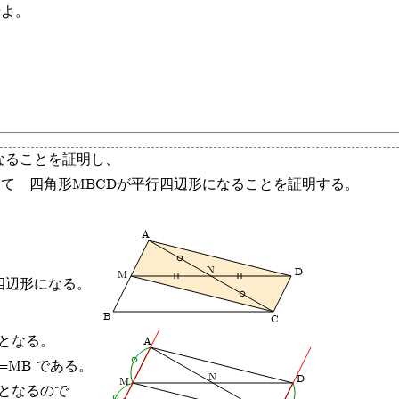
せよ。
なることを証明し、
って 四角形MBCDが平行四辺形になることを証明する。
A
N
D
M
四辺形になる。
B
C
となる。
A
=MB である。
N
D
M
さとなるので