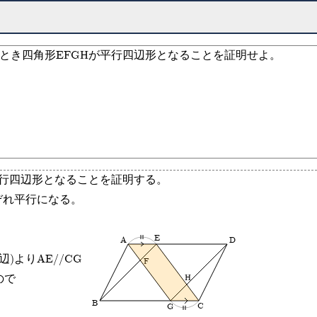
このとき四角形EFGHが平行四辺形となることを証明せよ。
平行四辺形となることを証明する。
ぞれ平行になる。
E
A
D
辺)よりAE//CG
F
ので
H
B
C
G