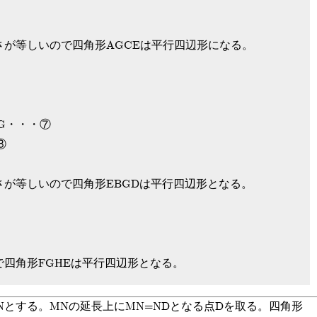
さが等しいので四角形AGCEは平行四辺形になる。
CG・・・⑦
⑧
さが等しいので四角形EBGDは平行四辺形となる。
で四角形FGHEは平行四辺形となる。
中点をNとする。MNの延長上にMN=NDとなる点Dを取る。四角形