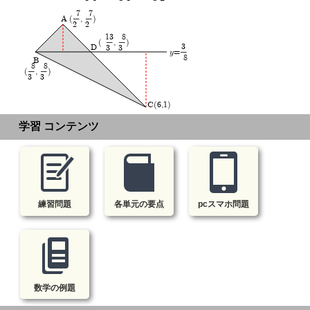
(7─2, 7─2)
A
(13─3, 8─3)
y=8─3
D
B
(8─3, 8─3)
C(6,1)
学習 コンテンツ
練習問題
各単元の要点
pcスマホ問題
数学の例題