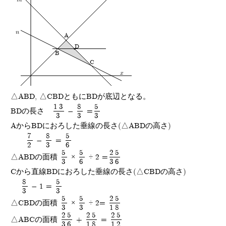
n
A
D
B
C
x
△ABD, △CBDともにBDが底辺となる。
13
8
5
BDの長さ
-
=
3
3
3
AからBDにおろした垂線の長さ(△ABDの高さ)
7
8
5
-
=
2
3
6
5
5
25
△ABDの面積
×
÷ 2 =
3
6
36
Cから直線BDにおろした垂線の長さ(△CBDの高さ)
8
5
- 1 =
3
3
5
5
25
△CBDの面積
×
÷ 2=
3
3
18
25
25
25
△ABCの面積
+
=
36
18
12