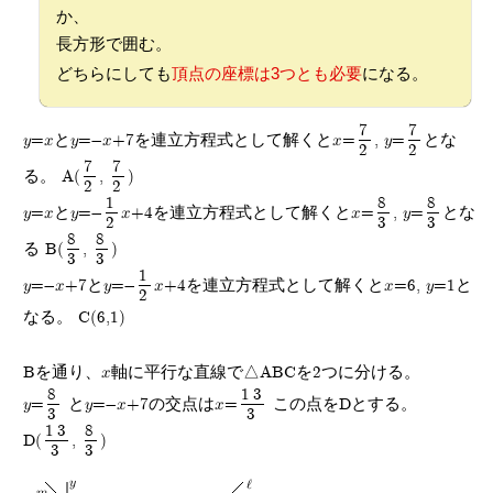
か、
長方形で囲む。
頂点の座標は3つとも必要
どちらにしても
になる。
7
7
y=xとy=-x+7を連立方程式として解くとx=
, y=
とな
2
2
7
7
る。 A(
,
)
2
2
1
8
8
y=xとy=-
x+4を連立方程式として解くとx=
, y=
とな
2
3
3
8
8
る B(
,
)
3
3
1
y=-x+7とy=-
x+4を連立方程式として解くとx=6, y=1と
2
なる。 C(6,1)
Bを通り、x軸に平行な直線で△ABCを2つに分ける。
8
13
y=
とy=-x+7の交点はx=
この点をDとする。
3
3
13
8
D(
,
)
3
3
y
l
m