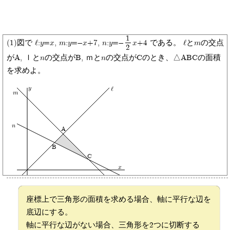
1
(1)図で l:y=x, m:y=-x+7, n:y=-
x+4 である。 lとmの交点
2
がA, ｌとnの交点がB, ｍとnの交点がCのとき、△ABCの面積
を求めよ。
y
l
m
n
A
B
C
x
座標上で三角形の面積を求める場合、軸に平行な辺を
底辺にする。
軸に平行な辺がない場合、三角形を2つに切断する