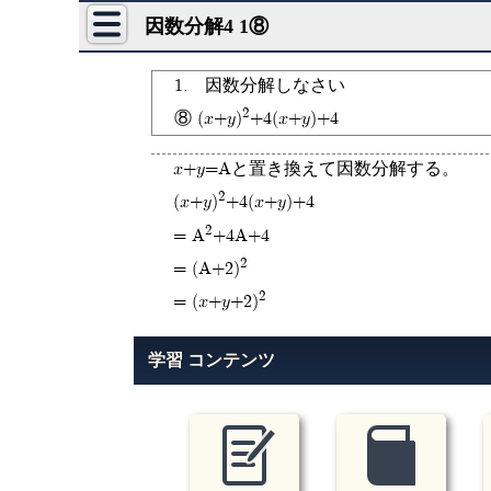
因数分解4 1⑧
1. 因数分解しなさい
2
⑧ (x+y)
+4(x+y)+4
x+y=Aと置き換えて因数分解する。
2
(x+y)
+4(x+y)+4
2
= A
+4A+4
2
= (A+2)
2
= (x+y+2)
学習 コンテンツ