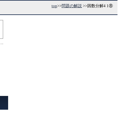
top
>>
問題の解説
>>
因数分解4 1⑧