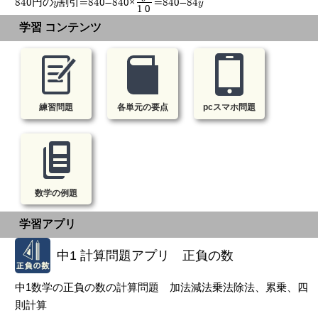
840円のy割引=840-840×
=840-84y
10
学習 コンテンツ
練習問題
各単元の要点
pcスマホ問題
数学の例題
学習アプリ
中1 計算問題アプリ 正負の数
中1数学の正負の数の計算問題 加法減法乗法除法、累乗、四
則計算