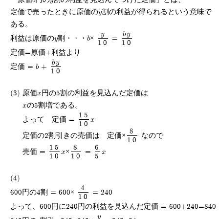
定価で売ったときに原価のy割の利益が得られるという意味で
ある。
y
by
利益は原価のy割・・・b×
=
10
10
定価=原価+利益より
by
定価 = b +
10
(3)
原価x円の5割の利益を見込んだ定価は
xの5割増である。
15
よって 定価 =
x
10
8
定価の2割引きの売価は 定価×
なので
10
15
8
6
売価 =
x×
=
x
10
10
5
(4)
4
600円の4割 = 600×
= 240
10
よって、600円に240円の利益を見込んだ定価 = 600+240=840
y