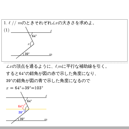
1. l // mのときそれぞれ∠xの大きさを求めよ。
(1)
l
64°
x
39°
m
∠xの頂点を通るように、l,mに平行な補助線を引く。
すると64°の錯角が図の赤で示した角度になり、
39°の錯角が図の青で示した角度になるので
x = 64°+39°=103°
l
64°
64°
39°
39°
m