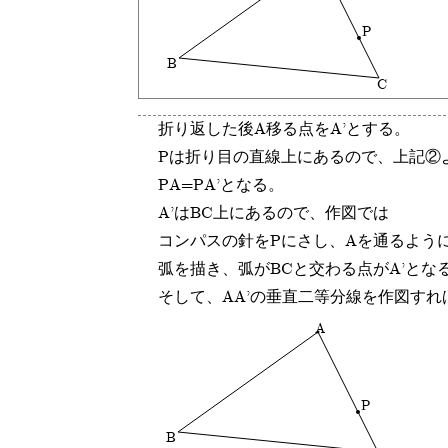
P
B
C
折り返した後A移る点をA'とする。
Pは折り目の直線上にあるので、上記②
PA=PA'となる。
A'はBC上にあるので、作図では
コンパスの針をPにさし、Aを通るよう
弧を描き、弧がBCと交わる点がA'とな
そして、AA'の垂直二等分線を作図す
A
P
B