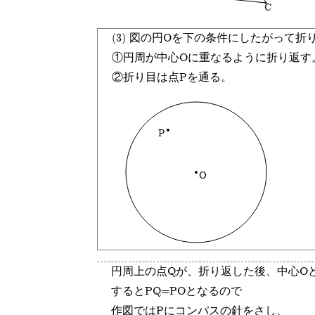
C
(3) 図の円Oを下の条件にしたがって
①円周が中心Oに重なるように折り返す
②折り目は点Pを通る。
P
O
円周上の点Qが、折り返した後、中心O
するとPQ=POとなるので
作図ではPにコンパスの針をさし、