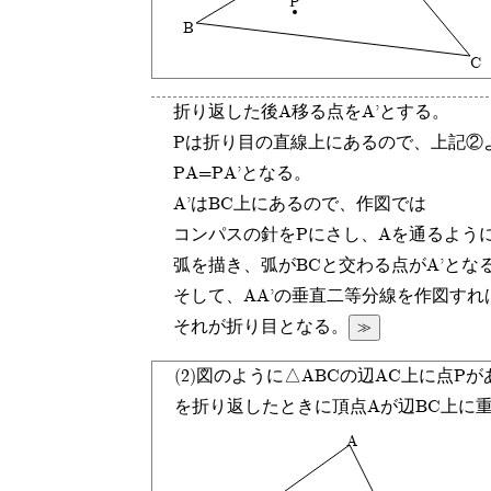
P
B
C
折り返した後A移る点をA'とする。
Pは折り目の直線上にあるので、上記②
PA=PA'となる。
A'はBC上にあるので、作図では
コンパスの針をPにさし、Aを通るよう
弧を描き、弧がBCと交わる点がA'とな
そして、AA'の垂直二等分線を作図すれ
≫
それが折り目となる。
(2)図のように△ABCの辺AC上に点
を折り返したときに頂点Aが辺BC上に
A