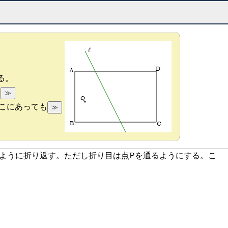
l
D
A
る。
≫
。
Q
≫
どこにあっても
B
C
にくるように折り返す。ただし折り目は点Pを通るようにする。こ