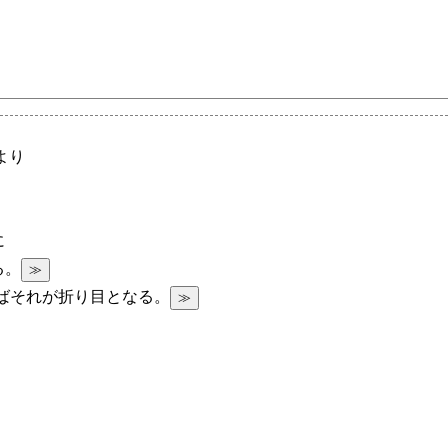
より
に
≫
る。
≫
ればそれが折り目となる。