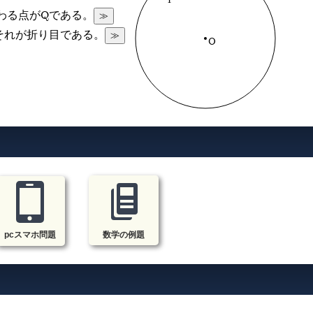
P
≫
わる点がQである。
≫
それが折り目である。
O
pcスマホ問題
数学の例題