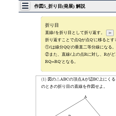
作図5_折り目(発展) 解説
折り目
≫
直線lを折り目として折り返す。
折り返すことで点Qが点Q'に移るとす
①lは線分QQ'の垂直二等分線になる
②また、直線l上の点Rに対し、Rが
RQ=RQ'となる。
(1) 図の△ABCの頂点Aが辺BC上
のときの折り目の直線を作図せよ。
A