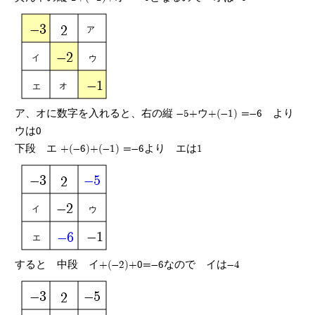
-3
2
ア
-2
イ
ウ
-1
オ
エ
ア、オに数字を入れると、右の縦 -5+ウ+(-1) =-6 より
ウは0
下段 エ +(-6)+(-1) =-6より エは1
-3
-5
2
-2
イ
ウ
-1
-6
エ
すると 中段 イ+(-2)+0=-6なので イは-4
-3
-5
2