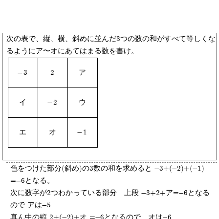
次の表で、縦、横、斜めに並んだ3つの数の和がすべて等しくな
るようにア〜オにあてはまる数を書け。
-3
2
ア
イ
-2
ウ
エ
オ
-1
色をつけた部分(斜め)の3数の和を求めると -3+(-2)+(-1)
=-6となる。
次に数字が2つわかっている部分 上段 -3+2+ア=-6となる
ので アは-5
真ん中の縦 2+(-2)+オ =-6となるので オは-6