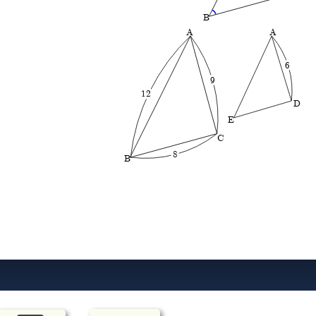
B
A
A
6
9
12
D
E
C
8
B