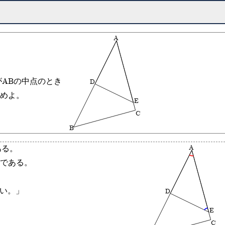
A
m,DがABの中点のとき
D
めよ。
E
C
B
A
ある。
通である。
。
しい。」
D
E
C