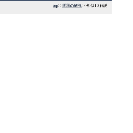
top
>>
問題の解説
>>
相似1 3解説