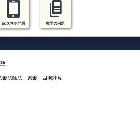
pcスマホ問題
数学の例題
の数
法乗法除法、累乗、四則計算