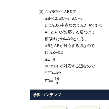
(2)
△ABC∽△AEDで
AB=12, BC=8, AC=9
DはABの中点なのでAD=6である。
ACとADが対応する辺なので
相似比は9:6=3:2となる。
ABとAEが対応する辺なので
12:AE=3:2
AE=8
BCとEDが対応する辺なので
8:ED=3:2
16
ED=
3
学習 コンテンツ