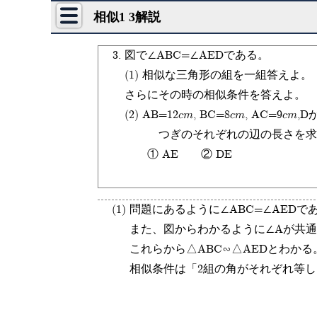
相似1 3解説
3.
図で∠ABC=∠AEDである。
(1) 相似な三角形の組を一組答えよ。
さらにその時の相似条件を答えよ。
(2) AB=12cm, BC=8cm, AC=9c
つぎのそれぞれの辺の長さを求
① AE ② DE
(1)
問題にあるように∠ABC=∠AEDで
また、図からわかるように∠Aが共
これらから△ABC∽△AEDとわかる
相似条件は「2組の角がそれぞれ等