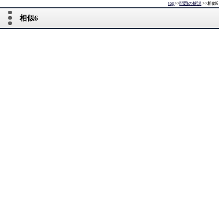
top
>>
問題の解説
>>
相似6
相似6