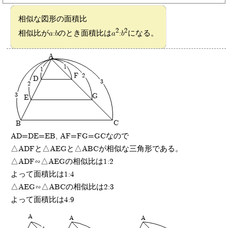
相似な図形の面積比
2
2
相似比がa:bのとき面積比はa
:b
になる。
A
1
1
F
2
D
3
2
3
G
E
C
B
AD=DE=EB, AF=FG=GCなので
△ADFと△AEGと△ABCが相似な三角形である。
△ADF∽△AEGの相似比は1:2
よって面積比は1:4
△AEG∽△ABCの相似比は2:3
よって面積比は4:9
A
A
A