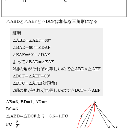
△ABDと△AEFと△DCFは相似な三角形になる
証明
∠ABD=∠AEF=60°
∠BAD=60°-∠DAF
∠EAF=60°-∠DAF
よって∠BAD=∠EAF
2組の角がそれぞれ等しいので△ABD∽△AEF
∠DCF=∠AEF=60°
∠DFC=∠AFE(対頂角)
2組の角がそれぞれ等しいので△DCF∽△AEF
AB=6, BD=1, AD=x
A
DC=5
△ABD∽△DCFより 6:5=1:FC
6
x
5
FC=
6
F
E