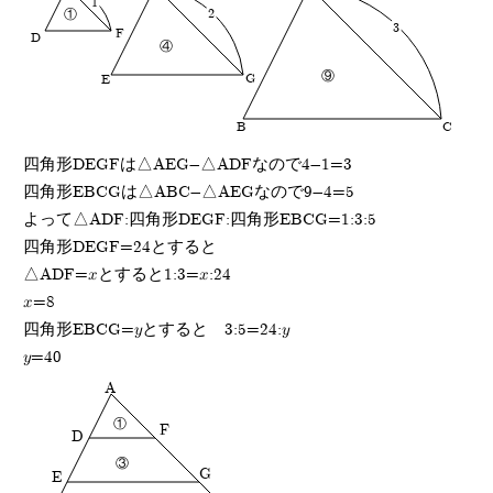
1
①
2
3
F
D
④
⑨
G
E
B
C
四角形DEGFは△AEG-△ADFなので4-1=3
四角形EBCGは△ABC-△AEGなので9-4=5
よって△ADF:四角形DEGF:四角形EBCG=1:3:5
四角形DEGF=24とすると
△ADF=xとすると1:3=x:24
x=8
四角形EBCG=yとすると 3:5=24:y
y=40
A
①
F
D
③
G
E