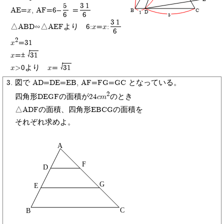
5
31
AE=x, AF=6-
=
C
B
D
1
6
6
5
31
△ABD∽△AEFより 6:x=x:
6
2
x
=31
x=±
31
x>0より x=
31
図で AD=DE=EB, AF=FG=GC となっている。
2
四角形DEGFの面積が24cm
のとき
△ADFの面積、四角形EBCGの面積を
それぞれ求めよ。