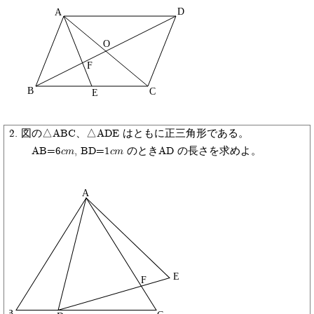
図の△ABC、△ADE はともに正三角形である。
AB=6cm, BD=1cm のときAD の長さを求めよ。