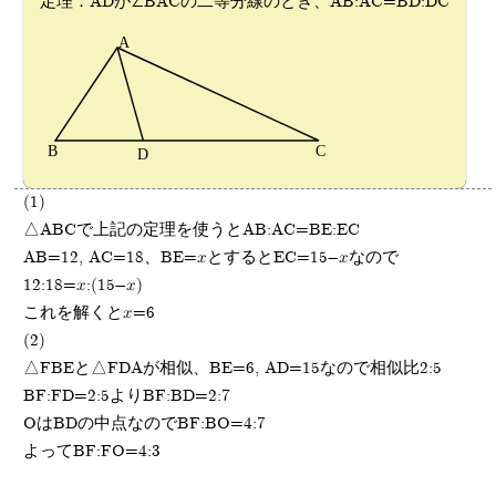
定理：ADが∠BACの二等分線のとき、AB:AC=BD:DC
(1)
△ABCで上記の定理を使うとAB:AC=BE:EC
AB=12, AC=18、BE=xとするとEC=15-xなので
12:18=x:(15-x)
これを解くとx=6
(2)
△FBEと△FDAが相似、BE=6, AD=15なので相似比2:5
BF:FD=2:5よりBF:BD=2:7
OはBDの中点なのでBF:BO=4:7
よってBF:FO=4:3