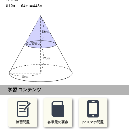
512π - 64π =448π
12cm
4cm
12cm
8cm
学習 コンテンツ
練習問題
各単元の要点
pcスマホ問題