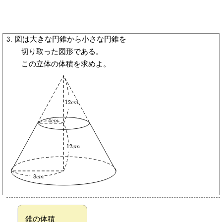
3. 図は大きな円錐から小さな円錐を
切り取った図形である。
この立体の体積を求めよ。
12cm
4cm
12cm
8cm
錐の体積