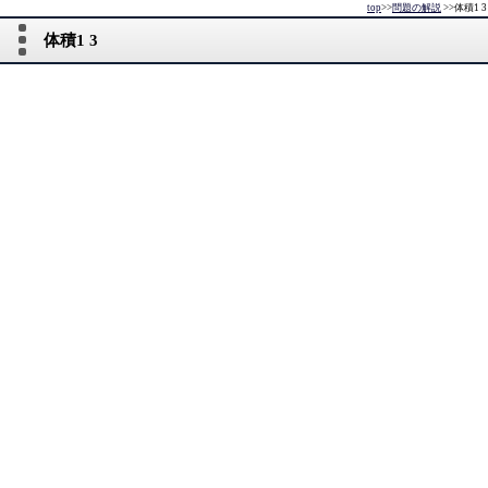
top
>>
問題の解説
>>
体積1 3
体積1 3