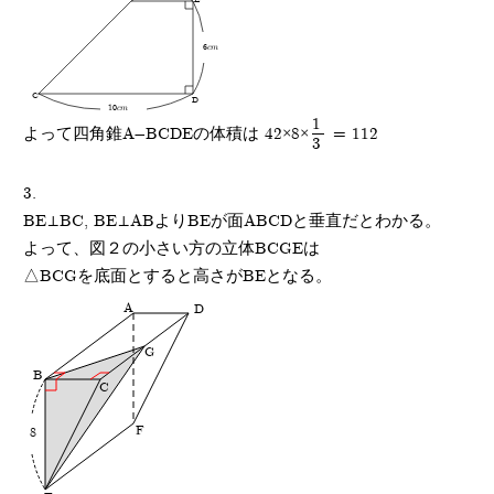
E
6cm
C
D
10cm
1
よって四角錐A-BCDEの体積は 42×8×
= 112
3
3.
BE⊥BC, BE⊥ABよりBEが面ABCDと垂直だとわかる。
よって、図２の小さい方の立体BCGEは
△BCGを底面とすると高さがBEとなる。
A
D
G
B
C
F
8