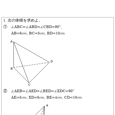
1. 次の体積を求めよ。
① ∠ABC=∠ABD=∠CBD=90°、
AB=6cm, BC=8cm, BD=10cm
A
D
B
C
② ∠AEB=∠AED=∠BED=∠EDC=90°
AE=8cm, ED=6cm, BE=4cm, CD=10cm
A