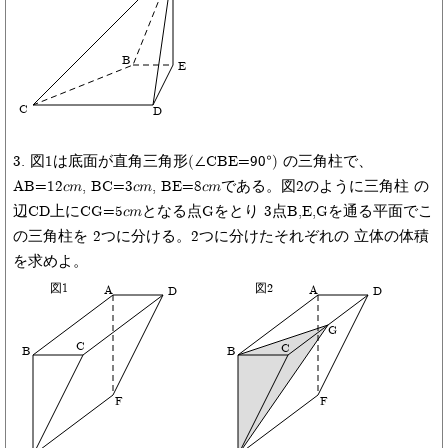
B
E
C
D
3. 図1は底面が直角三角形(∠CBE=90°) の三角柱で、
AB=12cm, BC=3cm, BE=8cmである。図2のように三角柱 の
辺CD上にCG=5cmとなる点Gをとり 3点B,E,Gを通る平面でこ
の三角柱を 2つに分ける。2つに分けたそれぞれの 立体の体積
を求めよ。
図1
図2
A
A
D
D
G
C
C
B
B
F
F