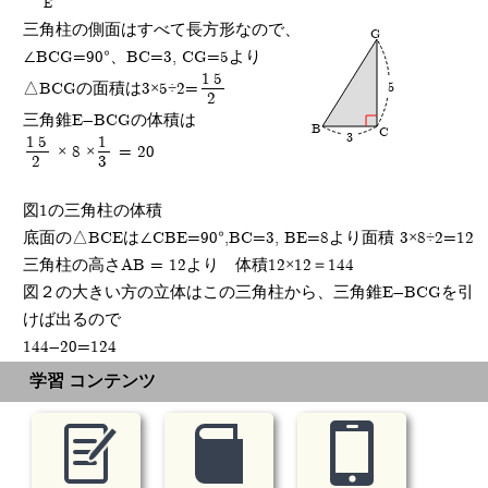
E
三角柱の側面はすべて長方形なので、
G
∠BCG=90°、BC=3, CG=5より
15
△BCGの面積は3×5÷2=
5
2
三角錐E-BCGの体積は
B
C
3
15
1
× 8 ×
= 20
2
3
図1の三角柱の体積
底面の△BCEは∠CBE=90°,BC=3, BE=8より面積 3×8÷2=12
三角柱の高さAB = 12より 体積12×12＝144
図２の大きい方の立体はこの三角柱から、三角錐E-BCGを引
けば出るので
144-20=124
学習 コンテンツ