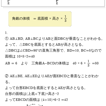
E
E
1
角錐の体積 = 底面積 × 高さ ×
3
1.
① AB⊥BD, AB⊥BCよりABと面DBCが垂直なことがわかる。
よって、△DBCを底面とするとABが高さとなる。
△DBCは∠CBD=90°の直角三角形で、BD=10, BC=8なので
面積は 10×8÷2=40
1
AB = 6 より 三角錐A-BCDの体積は 40 × 6 ×
=80
3
② AE⊥BE, AE⊥EDよりAEが面EBCDと垂直なことがわか
る。
よって台形EBCDを底面とするとAEが高さとなる。
台形の面積は(上底+下底)×高さ÷2
よってEBCDの面積は (4+10)×6÷2 =42
4cm
B