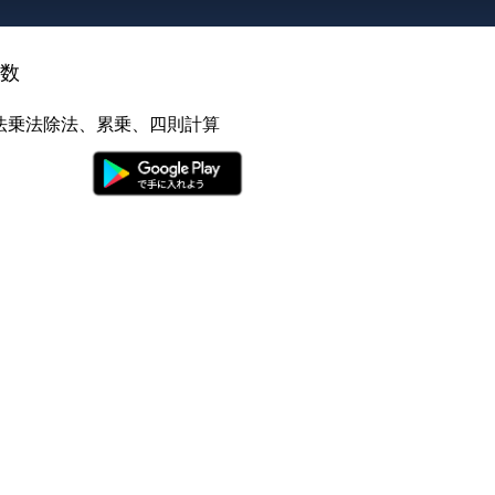
の数
法乗法除法、累乗、四則計算