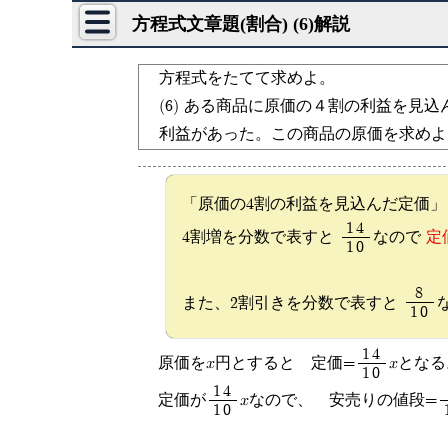
方程式文章題(割合) (6)解説
方程式をたてて求めよ。
(6) ある商品に原価の４割の利益を見
利益があった。この商品の原価を求めよ
「原価の4割の利益を見込んだ定価」
14
定
4割増を分数で表すと
なので
10
8
また、2割引きを分数で表すと
10
14
原価をx円とすると 定価=
xとなる
10
14
定価が
xなので、 安売りの値段=
10