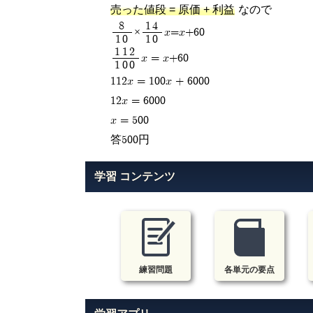
売った値段 = 原価 + 利益
なので
8
14
×
x=x+60
10
10
112
x = x+60
100
112x = 100x + 6000
12x = 6000
x = 500
答500円
学習 コンテンツ
練習問題
各単元の要点