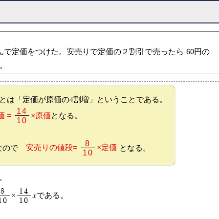
込んで定価をつけた。安売りで定価の２割引で売ったら 60円の
。
とは「定価が原価の4割増」ということである。
14
価 =
×原価
となる。
10
8
安売りの値段=
×定価
なので
となる。
10
。
8
14
×
xである。
10
10