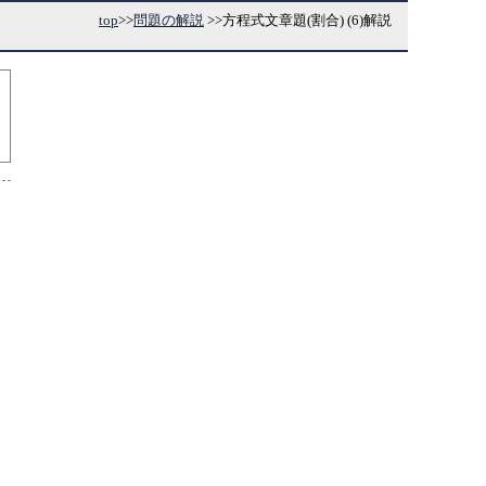
top
>>
問題の解説
>>
方程式文章題(割合) (6)解説