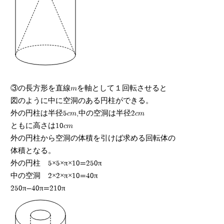
③の長方形を直線mを軸として１回転させると
図のように中に空洞のある円柱ができる。
外の円柱は半径5cm,中の空洞は半径2cm
ともに高さは10cm
外の円柱から空洞の体積を引けば求める回転体の
体積となる。
外の円柱 5×5×π×10=250π
中の空洞 2×2×π×10=40π
250π-40π=210π