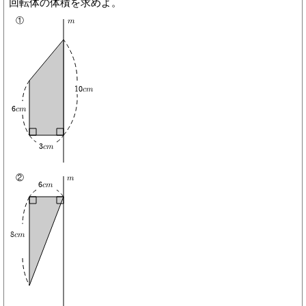
回転体の体積を求めよ。
①
m
10cm
6cm
3cm
②
m
6cm
8cm