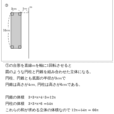
③
m
3cm
2cm
10cm
①の台形を直線mを軸に1回転させると
図のような円柱と円錐を組み合わせた立体になる。
円柱、円錐とも底面の半径が3cmで
円錐は高さが4cm, 円柱は高さが6cmである。
円錐の体積 3×3×π×4÷3=12π
円柱の体積 3×3×π×6 =54π
これらの和が求める立体の体積なので 12π+54π = 66π