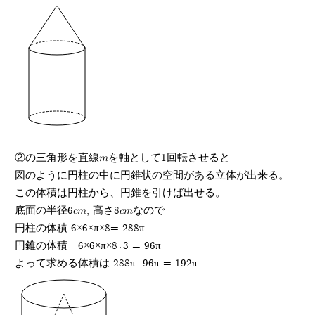
②の三角形を直線mを軸として1回転させると
図のように円柱の中に円錐状の空間がある立体が出来る。
この体積は円柱から、円錐を引けば出せる。
底面の半径6cm, 高さ8cmなので
円柱の体積 6×6×π×8= 288π
円錐の体積 6×6×π×8÷3 = 96π
よって求める体積は 288π-96π = 192π