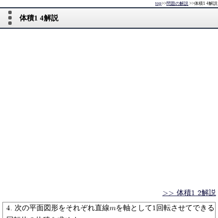
top
>>
問題の解説
>>
体積1 4解説
体積1 4解説
>> 体積1 2解説
4. 次の平面図形をそれぞれ直線mを軸として1回転させてできる