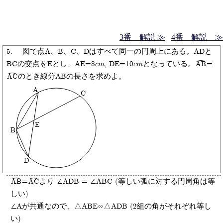
3番 解説 ≫
4番 解説 ≫
5. 図で点A、B、C、Dはすべて同一の円周上にある。ADと
BCの交点をEとし、AE=8cm, DE=10cmとなっている。
=
AB
のとき線分ABの長さを求めよ。
AC
A
C
E
B
D
=
より ∠ADB = ∠ABC (等しい弧に対する円周角は等
AB
AC
しい)
∠Aが共通なので、△ABE∽△ADB (2組の角がそれぞれ等し
い)