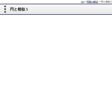
top
>>
問題の解説
>>
円と相似 5
円と相似 5