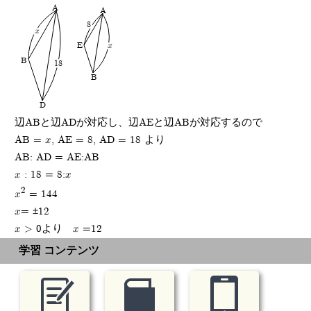
A
A
8
x
E
x
B
18
B
D
辺ABと辺ADが対応し、辺AEと辺ABが対応するので
AB = x, AE = 8, AD = 18 より
AB: AD = AE:AB
x : 18 = 8:x
2
x
= 144
x= ±12
x > 0より x =12
学習 コンテンツ