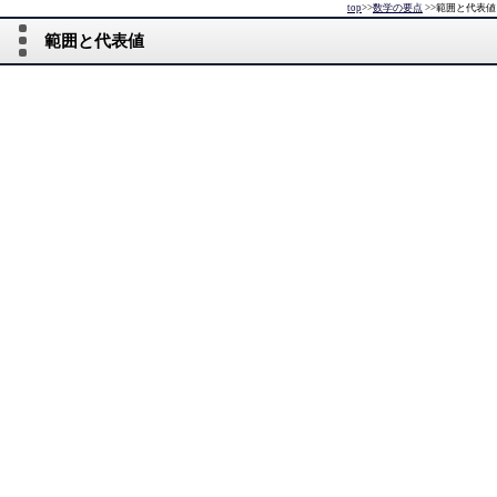
top
>>
数学の要点
>>
範囲と代表値
範囲と代表値