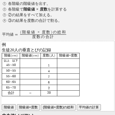
各階級の階級値を出す。
各階級で
階級値 × 度数
を計算する
②の結果をすべて加える。
③の結果を度数の合計で割る。
(階級値 × 度数)の総和
平均値 =
度数の合計
例
生徒20人の垂直とびの記録
階級(cm)
階級値(cm)
度数(人)
階級値×度数
以上 以下
45∼50
1
50∼55
4
55∼60
7
60∼65
6
65∼70
2
-
20
合計
階級値
階級値×度数
(階級値×度数)の総和
平均値の計算