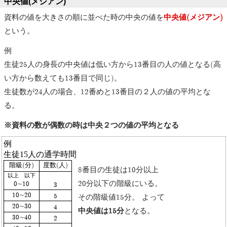
中央値(メジアン)
資料の値を大きさの順に並べた時の中央の値を
中央値(メジアン)
という。
例
生徒25人の身長の中央値は低い方から13番目の人の値となる(高
い方から数えても13番目で同じ)。
生徒数が24人の場合、12番めと13番目の２人の値の平均とな
る。
※資料の数が偶数の時は中央２つの値の平均となる
例
生徒15人の通学時間
階級(分)
度数(人)
8番目の生徒は10分以上
以上 以下
20分以下の階級にいる。
0∼10
3
10∼20
5
その階級値15分。 よって
20∼30
4
中央値は15分
となる。
30∼40
2