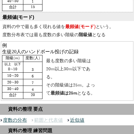
40∼50
1
15
合計
最頻値(モード)
資料の中で最も多く現れる値を
最頻値(モード)
という。
度数分布表では最も度数の多い階級の
階級値
となる
例
生徒20人のハンドボール投げの記録
階級(m)
度数(人)
最も度数の多い階級は
以上 以下
20m以上30m以下であ
0∼10
3
10∼20
6
る。
20∼30
7
その階級値は25m。よっ
30∼40
4
て
最頻値は25m
となる。
20
合計
資料の整理 要点
度数の分布
範囲と代表値
近似値
資料の整理 練習問題