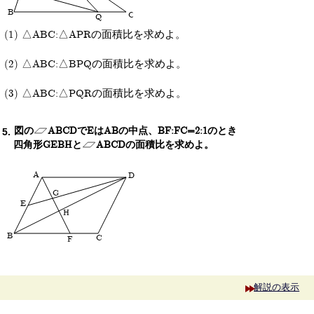
B
C
Q
△ABC:△APRの面積比を求めよ。
△ABC:△BPQの面積比を求めよ。
△ABC:△PQRの面積比を求めよ。
図の
ABCDでEはABの中点、BF:FC=2:1のとき
四角形GEBHと
ABCDの面積比を求めよ。
A
D
G
E
H
B
C
F
解説の表示