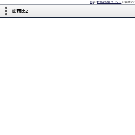
top
>>
数学の問題プリント
>>
面積比2
面積比2