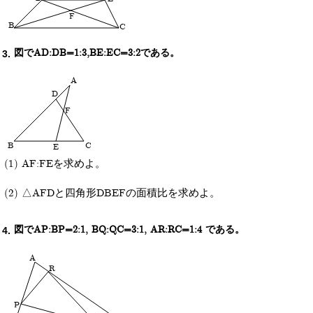
F
B
C
図でAD:DB=1:3,BE:EC=3:2である。
A
D
F
B
C
E
AF:FEを求めよ。
△AFDと四角形DBEFの面積比を求めよ。
図でAP:BP=2:1, BQ:QC=3:1, AR:RC=1:4 である。
A
R
P