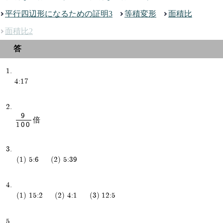
平行四辺形になるための証明3
等積変形
面積比
面積比2
4:17
9
倍
100
5:6
5:39
15:2
4:1
12:5