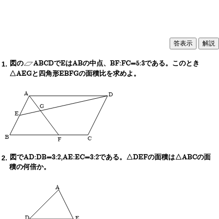
解説
図の
ABCDでEはABの中点、BF:FC=5:3である。このとき
△AEGと四角形EBFGの面積比を求めよ。
A
D
G
E
B
C
F
図でAD:DB=3:2,AE:EC=3:2である。△DEFの面積は△ABCの面
積の何倍か。
A
D
E