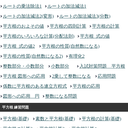
ルートの乗法除法1
ルートの加法減法1
ルートの加法減法2(変形)
ルートの加法減法3(分数)
平方根のおよその値
平方根の四則計算
平方根の計算
平方根のいろいろな計算(分配法則)
平方根_式の値
平方根_式の値2
平方根の性質(自然数になる)
平方根の性質(自然数になる2)
有理化2
整数部分・小数部分
小数部分
入試対策問題 平方根
平方根 図形への応用
2乗して整数になる
応用問題
係数に平方根のある連立方程式
平方根の応用
図形への応用 円
整数になる問題
平方根 練習問題
平方根(基礎)
素数と平方根(基礎)
平方根の計算(基礎)