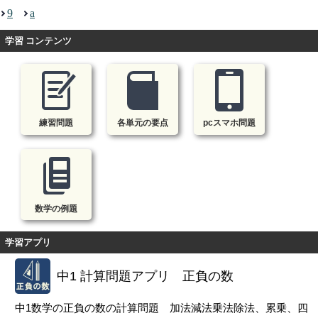
9
a
学習 コンテンツ
練習問題
各単元の要点
pcスマホ問題
数学の例題
学習アプリ
中1 計算問題アプリ 正負の数
中1数学の正負の数の計算問題 加法減法乗法除法、累乗、四