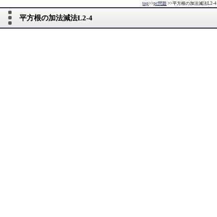
top
>>
pc問題
>>
平方根の加法減法L2-4
平方根の加法減法L2-4