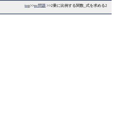
top
>>
pc問題
>>
2乗に比例する関数_式を求める2