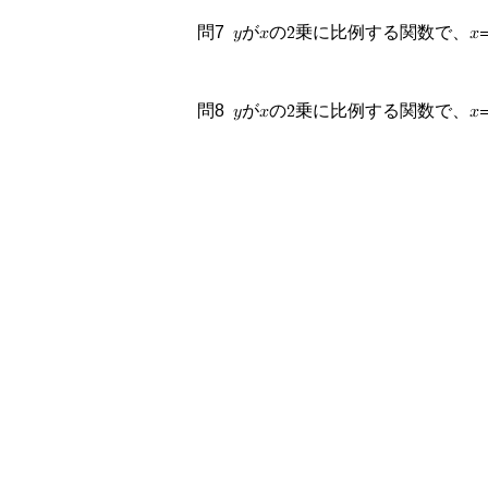
yがxの2乗に比例する関数で、x=
yがxの2乗に比例する関数で、x=-