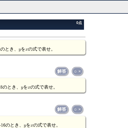
0点
=4のとき、yをxの式で表せ。
解答
○ ×
-18のとき、yをxの式で表せ。
解答
○ ×
=-16のとき、yをxの式で表せ。