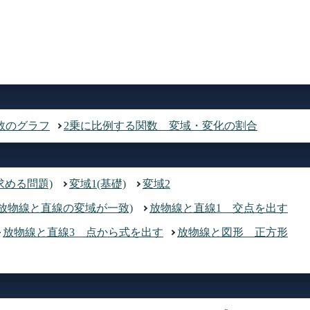
数のグラフ
2乗に比例する関数 変域・変化の割合
求める問題)
変域1(基礎)
変域2
(放物線と直線の変域が一致)
放物線と直線1 交点を出す
放物線と直線3 点から式を出す
放物線と図形 正方形