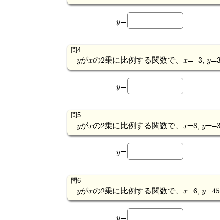
yがxの2乗に比例する関数で、x=-3, y
yがxの2乗に比例する関数で、x=8, y=
yがxの2乗に比例する関数で、x=6, y=