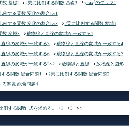
2
数 基礎2
2乗に比例する関数 基礎3
y=ax
のグラフ1
比例する関数 変化の割合Lv1
比例する関数 変化の割合Lv3
2乗に比例する関数 変域1
数 変域3
放物線と直線の変域が一致する1
と直線の変域が一致する3
放物線と直線の変域が一致する4
と直線の変域が一致する6
放物線と直線の変域が一致する7
直線の変域が一致するLv2
放物線と直線
放物線と図形
例する関数 総合問題1
2乗に比例する関数 総合問題2
する関数 総合問題4
比例する関数_式を求める1
2
3
4