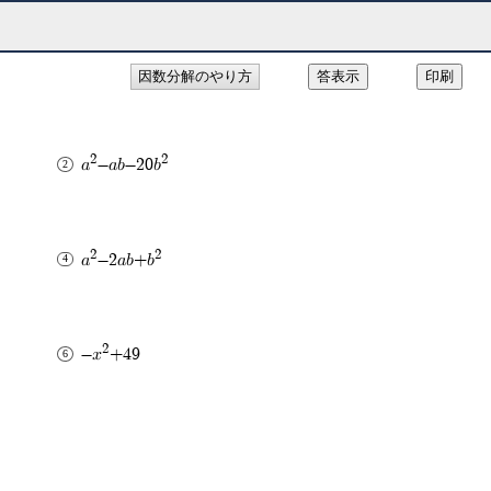
因数分解のやり方
2
2
a
-ab-20b
2
2
a
-2ab+b
2
-x
+49