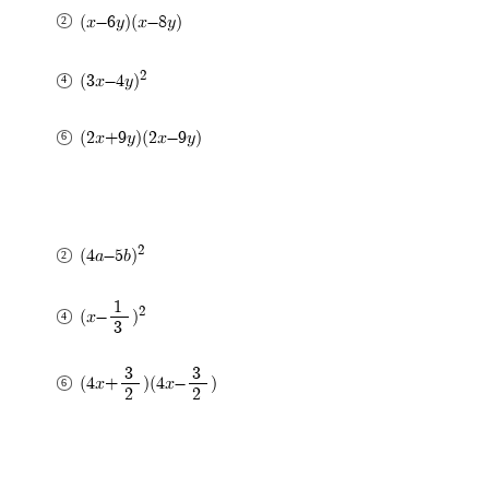
(x-6y)(x-8y)
2
(3x-4y)
(2x+9y)(2x-9y)
2
(4a-5b)
1
2
(x-
)
3
3
3
(4x+
)(4x-
)
2
2