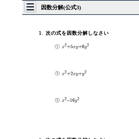
因数分解(公式3)
次の式を因数分解しなさい
2
2
x
+5xy+6y
2
2
x
+2xy+y
2
2
x
-16y