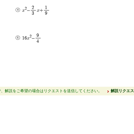
2
1
2
x
-
x+
3
9
9
2
16x
-
4
で、解説をご希望の場合はリクエストを送信してください。
解説リクエ