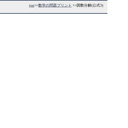
top
>>
数学の問題プリント
>>
因数分解(公式3)