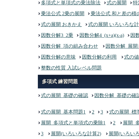
多項式と単項式の乗法除法
式の展開
特
乗法公式 2乗の展開
乗法公式 和と差の積
式の展開 おきかえ
式の展開 いろいろな計
因数分解3_2乗
因数分解4_(x+a)(x-a)
因
因数分解_項の組み合わせ
因数分解_展
因数分解の意味
因数分解の利用
式の値
整数の性質 入試レベル問題
多項式 練習問題
式の展開_基礎の確認
因数分解_基礎の確
式の展開_基本問題1
2
3
式の展開_標
展開_多項式と単項式の乗除1
2
展開_
3
展開(いろいろな計算2)
展開(いろいろ