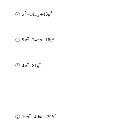
2
2
x
-14xy+48y
2
2
9x
-24xy+16y
2
2
4x
-81y
2
2
16a
-40ab+25b