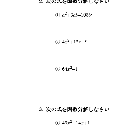
次の式を因数分解しなさい
2
2
a
+3ab-108b
2
4x
+12x+9
2
64x
-1
次の式を因数分解しなさい
2
49x
+14x+1