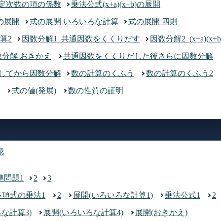
定次数の項の係数
乗法公式(x+a)(x+b)の展開
の展開
式の展開 いろいろな計算
式の展開 四則
算2
因数分解1_共通因数をくくりだす
因数分解2_(x+a)(x+b
数分解 おきかえ
共通因数をくくりだした後さらに因数分解
開してから因数分解
数の計算のくふう
数の計算のくふう2
式の値(発展)
数の性質の証明
認
準問題1
2
3
多項式の乗法1
2
展開(いろいろな計算1)
乗法公式1
2
な計算3)
展開(いろいろな計算4)
展開(おきかえ)