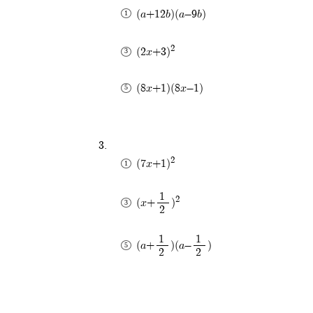
(a+12b)(a-9b)
2
(2x+3)
(8x+1)(8x-1)
2
(7x+1)
1
2
(x+
)
2
1
1
(a+
)(a-
)
2
2