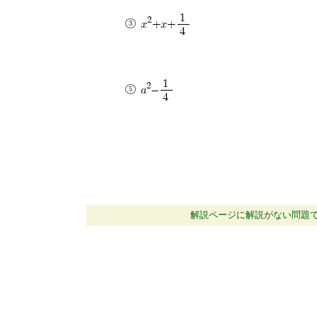
1
2
x
+x+
4
1
2
a
-
4
解説ページに解説がない問題