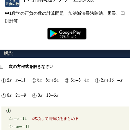
中1数学の正負の数の計算問題 加法減法乗法除法、累乗、四
則計算
次の方程式を解きなさい
2x=x-11
5x=8x+24
6x-8=4x
2x+15=-x
8x=2x+9
3x=18-5x
2x=x-11
移項して同類項をまとめる
2x-x=-11