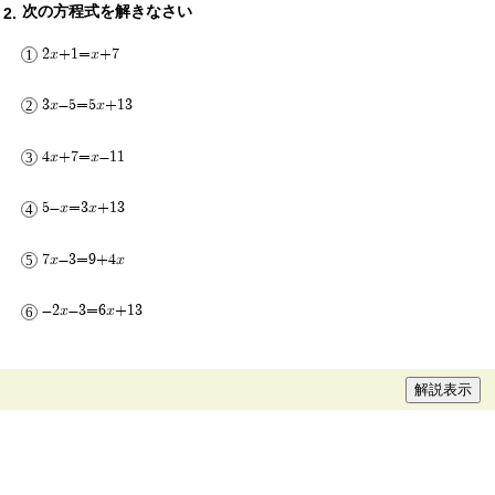
次の方程式を解きなさい
2x+1=x+7
3x-5=5x+13
4x+7=x-11
5-x=3x+13
7x-3=9+4x
-2x-3=6x+13
解説表示