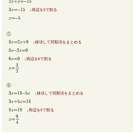
2x+x=-15
3x=-15
両辺を3で割る
x=-5
8x=2x+9
移項して同類項をまとめる
8x-2x=9
6x=9
両辺を6で割る
3
x=
2
3x=18-5x
移項して同類項をまとめる
3x+5x=18
8x=18
両辺を8で割る
9
x=
4