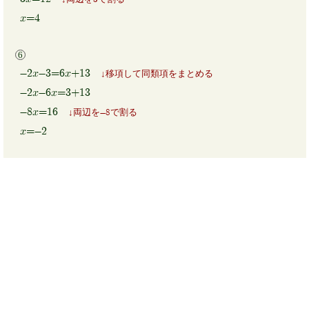
x=4
-2x-3=6x+13
移項して同類項をまとめる
-2x-6x=3+13
-8x=16
両辺を-8で割る
x=-2