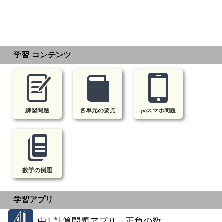
学習 コンテンツ
練習問題
各単元の要点
pcスマホ問題
数学の例題
学習アプリ
中1 計算問題アプリ 正負の数