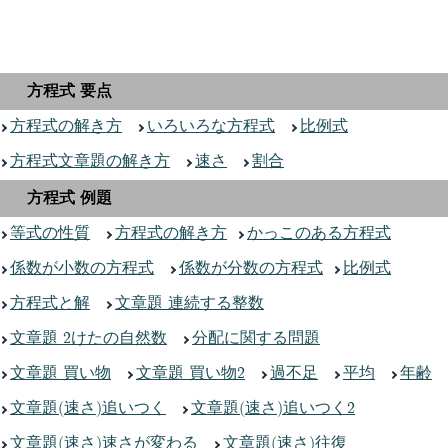
方程式 要点
方程式の解き方
いろいろな方程式
比例式
方程式文章題の解き方
速さ
割合
方程式 例題
等式の性質
方程式の解き方
かっこのある方程式
係数が小数の方程式
係数が分数の方程式
比例式
方程式と解
文章題 連続する整数
文章題 2けたの自然数
分配に関する問題
文章題 買い物
文章題 買い物2
過不足
平均
年齢
文章題(速さ)追いつく
文章題(速さ)追いつく2
文章題(速さ)速さが変わる
文章題(速さ)往復