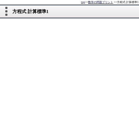
top
>>
数学の問題プリント
>>
方程式 計算標準1
方程式 計算標準1