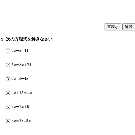
解説
次の方程式を解きなさい
2x=x-11
5x=8x+24
6x-8=4x
2x+15=-x
8x=2x+9
3x=18-5x