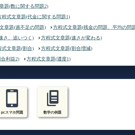
章題(数に関する問題2)
方程式文章題(代金に関する問題1)
文章題(過不足の問題)
方程式文章題(残金の問題、平均の問題
速さ、追いつく)
方程式文章題(速さが変わる)
程式文章題(割合)
方程式文章題(割合増減)
合利益2)
方程式文章題(濃度1)
pcスマホ問題
数学の例題