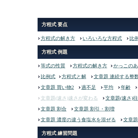
方程式 要点
方程式の解き方
いろいろな方程式
比
方程式 例題
等式の性質
方程式の解き方
かっこのあ
比例式
方程式と解
文章題 連続する整
文章題 買い物2
過不足
平均
年齢
文章題(速さ)速さが変わる
文章題(速さ)
文章題 割合
文章題 割引・割増
文章題 濃度の違う食塩水を混ぜる
文章題
方程式 練習問題