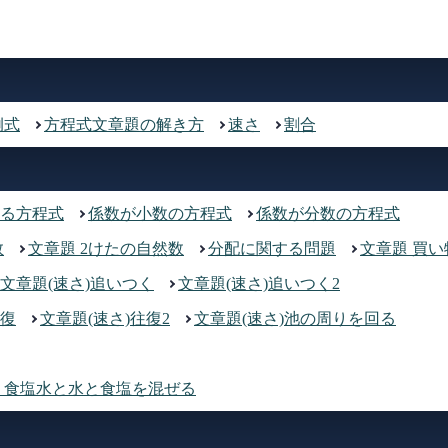
例式
方程式文章題の解き方
速さ
割合
る方程式
係数が小数の方程式
係数が分数の方程式
数
文章題 2けたの自然数
分配に関する問題
文章題 買い
文章題(速さ)追いつく
文章題(速さ)追いつく2
往復
文章題(速さ)往復2
文章題(速さ)池の周りを回る
 食塩水と水と食塩を混ぜる