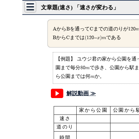
文章題(速さ) 「速さが変わる」
AからBを通ってCまでの道のりが120
BからCまでは(120-x)mである
【例題】 ユウジ君の家から公園を通
園まで毎分80mで歩き、公園から駅ま
ら公園までは何mか。
解説動画 ≫
家から公園
公園から
速さ
道のり
時間