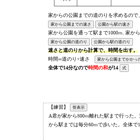
家からの公園までの道のりを求めるので
家から公園までの速さ
公園から駅の速さ
家から公園を通って駅まで1000m, 家から
家から公園の道のり
公園から駅の道のり
速さと道のりから計算で、時間を出す。
家から公園までかかっ
時間=道のり÷速さ
式
全体で14分なので
時間の和
が14
答表示
【練習】
A君が家から800m離れた駅まで行った
から駅までは毎分60mで歩いた。全体で