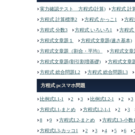
実力確認テスト 方程式(計算)
方程式 計
方程式 計算標準2
方程式 かっこ1
方程
方程式 分数3
方程式 いろいろ1
方程式
方程式文章題１
方程式文章題(速さ基本)
方程式文章題（割合・平均）
方程式文章
方程式文章題(割引割増基礎)
方程式文章題
方程式 総合問題L2
方程式 総合問題L3
方程式 pcスマホ問題
比例式L1-1
2
3
比例式L2-1
2
3
方程式L1-まとめ
方程式L2-1-1
2
3
8
9
方程式L2-まとめ
方程式L3-小数
方程式L3-カッコ1
2
3
4
5
6