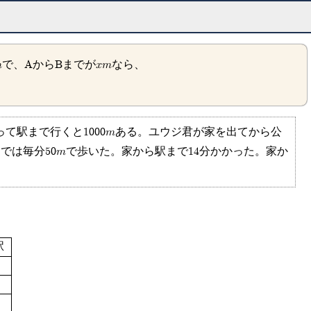
mで、
AからBまでがxmなら、
って駅まで行くと1000mある。ユウジ君が家を出てから公
では毎分50mで歩いた。家から駅まで14分かかった。家か
駅