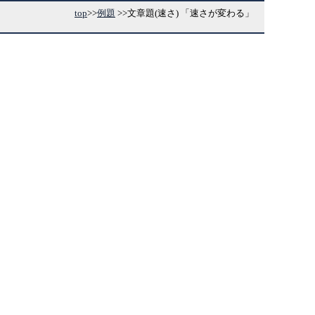
top
>>
例題
>>
文章題(速さ) 「速さが変わる」