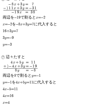
-8x+3y
=
7
-)
11x+3y
=
-31
-19x
=
38
両辺を-19で割るとx=-2
x=-2を-8x+3y=7に代入すると
16+3y=7
3y=-9
y=-3
辺々たすと
4x+5y
=
11
+)
-4x+3y
=
-19
8y
=
-8
両辺を8で割るとy=-1
y=-1を4x+5y=11に代入すると
4x-5=11
4x=16
x=4