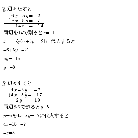
辺々たすと
6x+5y
=
-21
+)
8x-5y
=
7
14x
=
-14
両辺を14で割るとx=-1
x=-1を6x+5y=-21に代入すると
-6+5y=-21
5y=-15
y=-3
辺々引くと
4x-3y
=
-7
-)
4x-5y
=
-17
2y
=
10
両辺を2で割るとy=5
y=5を4x-3y=-7に代入すると
4x-15=-7
4x=8