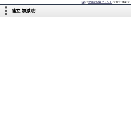
top
>>
数学の問題プリント
>>
連立 加減法1
連立 加減法1