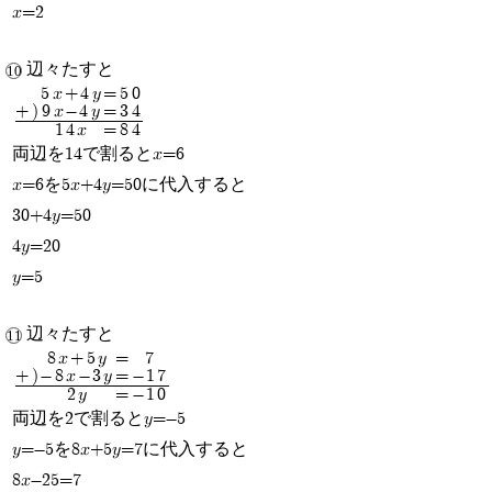
x=2
辺々たすと
5x+4y
=
50
+)
9x-4y
=
34
14x
=
84
両辺を14で割るとx=6
x=6を5x+4y=50に代入すると
30+4y=50
4y=20
y=5
辺々たすと
8x+5y
=
7
+)
-8x-3y
=
-17
2y
=
-10
両辺を2で割るとy=-5
y=-5を8x+5y=7に代入すると
8x-25=7