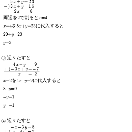
5x+y
=
23
-)
3x+y
=
15
2x
=
8
両辺を2で割るとx=4
x=4を5x+y=23に代入すると
20+y=23
y=3
辺々たすと
4x-y
=
9
+)
-3x+y
=
-7
x
=
2
x=2を4x-y=9に代入すると
8-y=9
-y=1
y=-1
辺々たすと
-x-3y
=
5