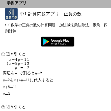
学習アプリ
中1 計算問題アプリ 正負の数
中1数学の正負の数の計算問題 加法減法乗法除法、累乗、四
則計算
辺々引くと
x+4y
=
11
-)
x+5y
=
13
-y
=
-2
両辺を-1で割るとy=2
y=2をx+4y=11に代入すると
x+8=11
x=3
辺々引くと