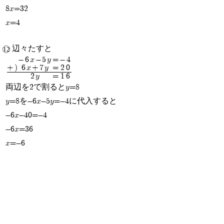
8x=32
x=4
辺々たすと
-6x-5y
=
-4
+)
6x+7y
=
20
2y
=
16
両辺を2で割るとy=8
y=8を-6x-5y=-4に代入すると
-6x-40=-4
-6x=36
x=-6