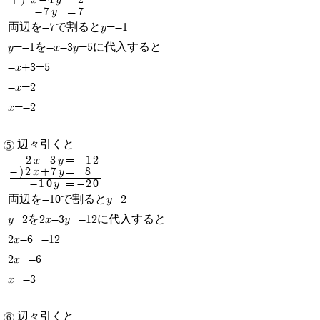
+)
x-4y
=
2
-7y
=
7
両辺を-7で割るとy=-1
y=-1を-x-3y=5に代入すると
-x+3=5
-x=2
x=-2
辺々引くと
2x-3y
=
-12
-)
2x+7y
=
8
-10y
=
-20
両辺を-10で割るとy=2
y=2を2x-3y=-12に代入すると
2x-6=-12
2x=-6
x=-3
辺々引くと