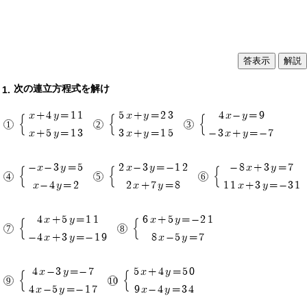
解説
次の連立方程式を解け
x+4y=11
5x+y=23
4x-y=9
x+5y=13
3x+y=15
-3x+y=-7
-x-3y=5
2x-3y=-12
-8x+3y=7
x-4y=2
2x+7y=8
11x+3y=-31
4x+5y=11
6x+5y=-21
-4x+3y=-19
8x-5y=7
4x-3y=-7
5x+4y=50
4x-5y=-17
9x-4y=34