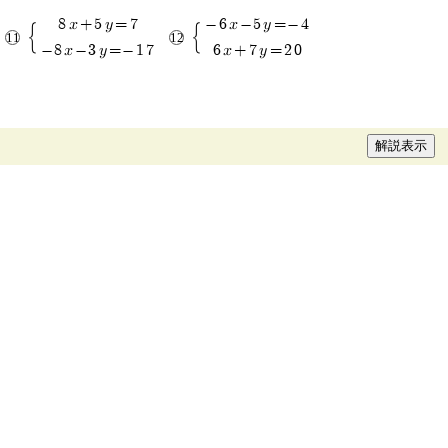
8x+5y=7
-6x-5y=-4
-8x-3y=-17
6x+7y=20
解説表示