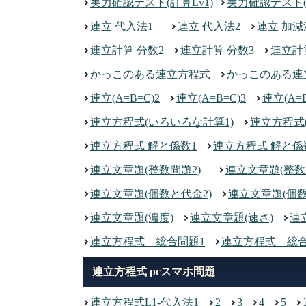
実力確認テスト(計算Lv1)
実力確認テスト(計
連立 代入法1
連立 代入法2
連立 加減
連立計算 分数2
連立計算 分数3
連立計
かっこのある連立方程式
かっこのある連
連立(A=B=C)2
連立(A=B=C)3
連立(A=B
連立方程式(いろいろな計算1)
連立方程式
連立方程式 解と係数1
連立方程式 解と係
連立文章題(整数問題2)
連立文章題(整数
連立文章題(個数と代金2)
連立文章題(個数
連立文章題(濃度)
連立文章題(速さ)
連
連立方程式 総合問題1
連立方程式 総合
連立方程式 pcスマホ問題
連立方程式L1-代入法1
2
3
4
5