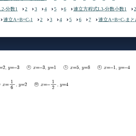
2-分数1
2
3
4
5
6
連立方程式L3-分数小数1
連立A=B=C-1
2
3
4
5
6
7
連立A=B=C-ま
=2, y=-3
x=-3, y=1
x=5, y=8
x=-1, y=-4
1
1
x=
, y=2
x=-
, y=4
6
2