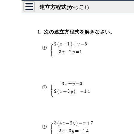
連立方程式(かっこ1)
次の連立方程式を解きなさい。
2(x+1)+y=5
3x-2y=1
3x+y=3
2(x+3y)=-14
3(4x-2y)=x+7
2x-3y=-14