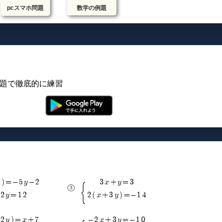
pcスマホ問題
数学の例題
問題で徹底的に練習
3)=-5y-2
3x+y=3
2y=12
2(x+3y)=-14
-2y)=x+7
-2x+3y=-10