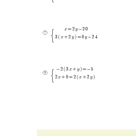
x=2y-20
3(x+2y)=8y-24
-2(3x+y)=-5
2x+8=2(x+2y)