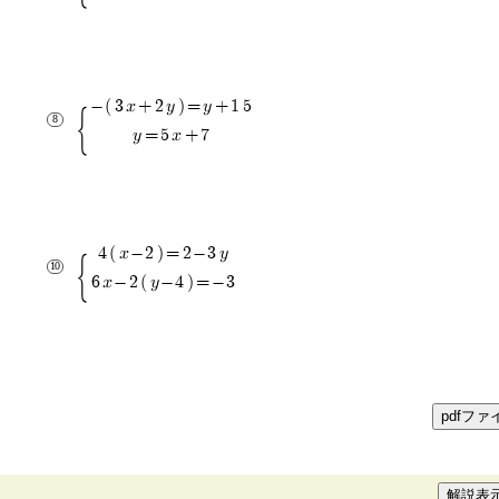
-(3x+2y)=y+15
y=5x+7
4(x-2)=2-3y
6x-2(y-4)=-3
pdfファ
解説表