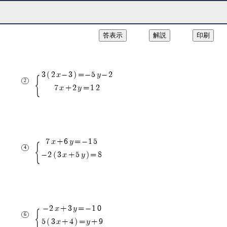
解説
3(2x-3)=-5y-2
7x+2y=12
7x+6y=-15
-2(3x+5y)=8
-2x+3y=-10
5(3x+4)=y+9