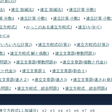
算Lv2)
法1
連立 加減法2
連立 加減法3
連立計算 分数1
算 分数4
連立計算 小数1
連立計算 小数2
連立計算 小数
立方程式2
かっこのある連立方程式3
連立(A=B=C)
=C)4
(いろいろな計算2)
連立方程式(計算1)
連立方程式(計算2)
数2
連立方程式 解と係数3
連立文章題(整数問題1)
問題3)
連立文章題(整数問題4)
連立文章題(個数と代金1)
と代金3)
連立文章題１
連立文章題(割合１)
立文章題(速さ２)
連立文章題(速さ3)
連立文章題(速さ4) 発
問題2
連立方程式 総合問題3
連立方程式 総合問題4
連立方程式L1-加減法1
2
3
4
5
6
7
8