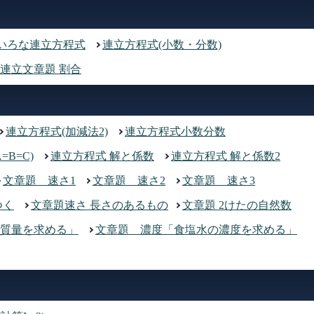
いろな連立方程式
連立方程式(小数・分数)
連立文章題 割合
連立方程式(加減法2)
連立方程式小数分数
=B=C)
連立方程式 解と係数
連立方程式 解と係数2
文章題 速さ1
文章題 速さ2
文章題 速さ3
つく
文章題速さ 長さのあるもの
文章題 2けたの自然数
質量を求める」
文章題 濃度「食塩水の濃度を求める」