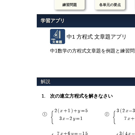
練習問題
各単元の要点
学習アプリ
中1 方程式 文章題アプリ
中1数学の方程式文章題を例題と練習
次の連立方程式を解きなさい
2(x+1)+y=5
3(2x-
3x-2y=1
7x+
7x+6y=-15
3(4x