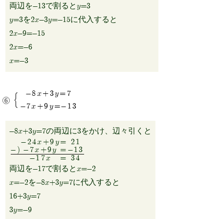
両辺を-13で割るとy=3
y=3を2x-3y=-15に代入すると
2x-9=-15
2x=-6
x=-3
-8x+3y=7
-7x+9y=-13
-8x+3y=7の両辺に3をかけ、辺々引くと
-24x+9y
=
21
-)
-7x+9y
=
-13
-17x
=
34
両辺を-17で割るとx=-2
x=-2を-8x+3y=7に代入すると
16+3y=7
3y=-9