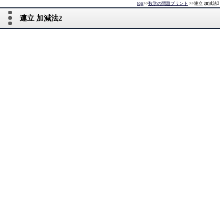
top
>>
数学の問題プリント
>>
連立 加減法2
連立 加減法2