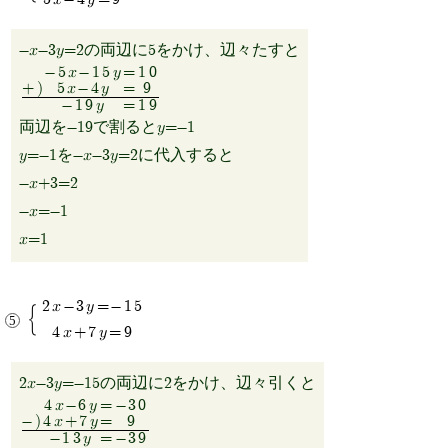
5x-4y=9
-x-3y=2の両辺に5をかけ、辺々たすと
-5x-15y
=
10
+)
5x-4y
=
9
-19y
=
19
両辺を-19で割るとy=-1
y=-1を-x-3y=2に代入すると
-x+3=2
-x=-1
x=1
2x-3y=-15
4x+7y=9
2x-3y=-15の両辺に2をかけ、辺々引くと
4x-6y
=
-30
-)
4x+7y
=
9
-13y
=
-39