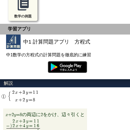
数学の例題
学習アプリ
中1 計算問題アプリ 方程式
中1数学の方程式の計算問題を徹底的に練習
2x+3y=11
x+2y=8
x+2y=8の両辺に2をかけ、辺々引くと
2x+3y
=
11
-)
2x+4y
=
16