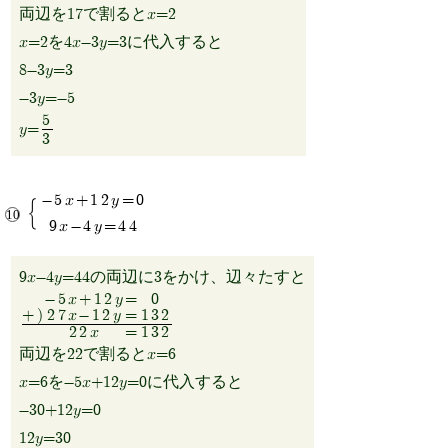
両辺を17で割るとx=2
x=2を4x-3y=3に代入すると
8-3y=3
-3y=-5
5
y=
3
-5x+12y=0
9x-4y=44
9x-4y=44の両辺に3をかけ、辺々たすと
-5x+12y
=
0
+)
27x-12y
=
132
22x
=
132
両辺を22で割るとx=6
x=6を-5x+12y=0に代入すると
-30+12y=0
12y=30