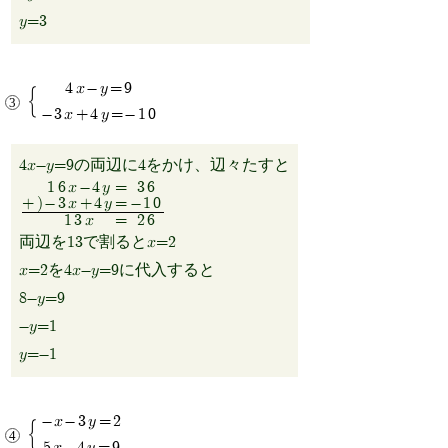
y=3
4x-y=9
-3x+4y=-10
4x-y=9の両辺に4をかけ、辺々たすと
16x-4y
=
36
+)
-3x+4y
=
-10
13x
=
26
両辺を13で割るとx=2
x=2を4x-y=9に代入すると
8-y=9
-y=1
y=-1
-x-3y=2