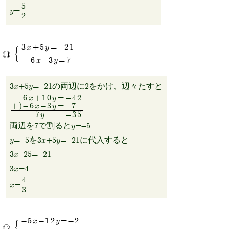
5
y=
2
3x+5y=-21
-6x-3y=7
3x+5y=-21の両辺に2をかけ、辺々たすと
6x+10y
=
-42
+)
-6x-3y
=
7
7y
=
-35
両辺を7で割るとy=-5
y=-5を3x+5y=-21に代入すると
3x-25=-21
3x=4
4
x=
3
-5x-12y=-2