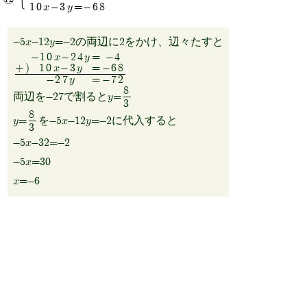
10x-3y=-68
-5x-12y=-2の両辺に2をかけ、辺々たすと
-10x-24y
=
-4
+)
10x-3y
=
-68
-27y
=
-72
8
両辺を-27で割るとy=
3
8
y=
を-5x-12y=-2に代入すると
3
-5x-32=-2
-5x=30
x=-6