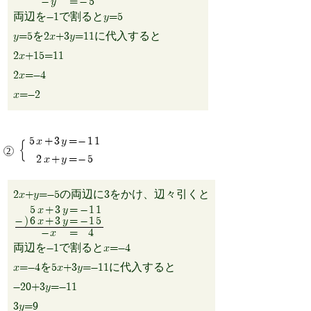
-y
=
-5
両辺を-1で割るとy=5
y=5を2x+3y=11に代入すると
2x+15=11
2x=-4
x=-2
5x+3y=-11
2x+y=-5
2x+y=-5の両辺に3をかけ、辺々引くと
5x+3y
=
-11
-)
6x+3y
=
-15
-x
=
4
両辺を-1で割るとx=-4
x=-4を5x+3y=-11に代入すると
-20+3y=-11
3y=9