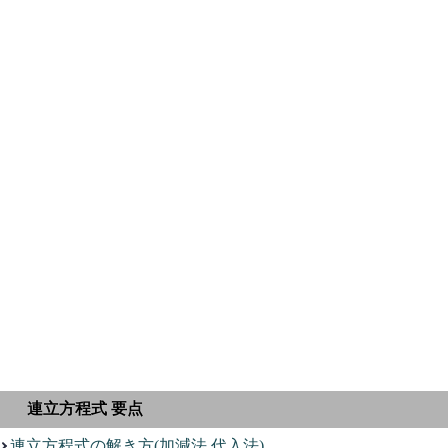
連立方程式 要点
連立方程式の解き方(加減法,代入法)