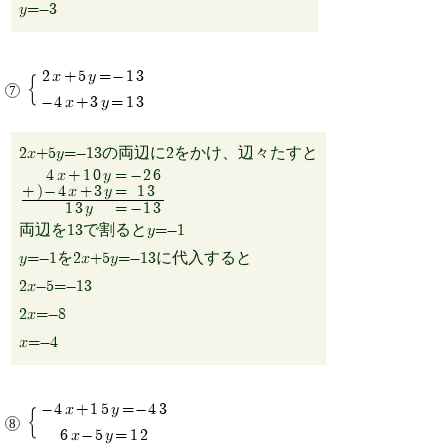
y=-3
2x+5y=-13
-4x+3y=13
2x+5y=-13の両辺に2をかけ、辺々たすと
4x+10y
=
-26
+)
-4x+3y
=
13
13y
=
-13
両辺を13で割るとy=-1
y=-1を2x+5y=-13に代入すると
2x-5=-13
2x=-8
x=-4
-4x+15y=-43
6x-5y=12