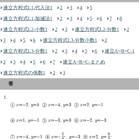
連立方程式L1-代入法1
2
3
4
5
連立方程式L1-加減法1
2
3
4
5
6
7
8
連立方程式L2-小数1
2
3
連立方程式L2-分数1
2
3
4
5
6
連立方程式L3-分数小数1
2
連立方程式L3-分数1
2
3
4
5
6
連立A=B=C-1
2
3
4
5
6
7
連立A=B=C-まとめ
連立方程式の係数1
2
3
x=-2, y=5
x=-4, y=3
x=2, y=-1
x=1, y=-1
x=-3, y=3
x=-2, y=-3
1
5
x=-
, y=-3
x=2, y=
x=-4, y=-1