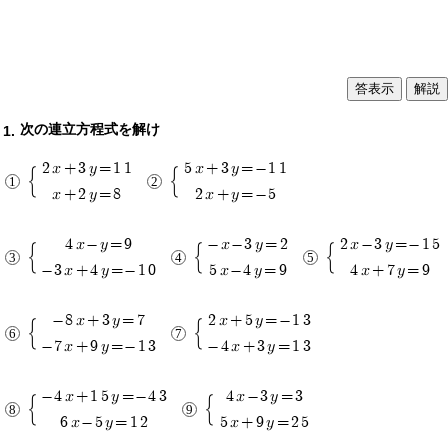
解説
次の連立方程式を解け
2x+3y=11
5x+3y=-11
x+2y=8
2x+y=-5
4x-y=9
-x-3y=2
2x-3y=-15
-3x+4y=-10
5x-4y=9
4x+7y=9
-8x+3y=7
2x+5y=-13
-7x+9y=-13
-4x+3y=13
-4x+15y=-43
4x-3y=3
6x-5y=12
5x+9y=25