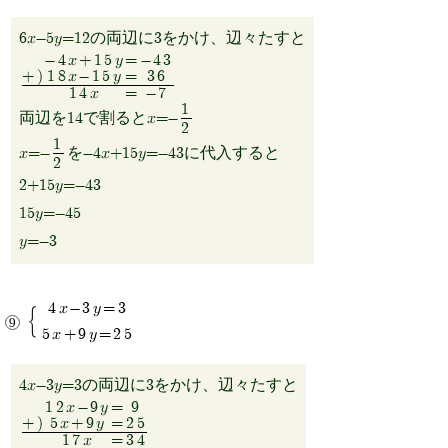
6x-5y=12の両辺に3をかけ、辺々たすと
-4x+15y
=
-43
+)
18x-15y
=
36
14x
=
-7
1
両辺を14で割るとx=-
2
1
x=-
を-4x+15y=-43に代入すると
2
2+15y=-43
15y=-45
y=-3
4x-3y=3
5x+9y=25
4x-3y=3の両辺に3をかけ、辺々たすと
12x-9y
=
9
+)
5x+9y
=
25
17x
=
34